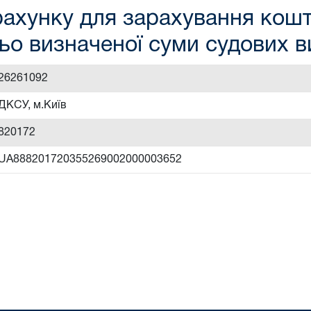
ахунку для зарахування кошті
ьо визначеної суми судових 
26261092
ДКСУ, м.Київ
820172
UA888201720355269002000003652