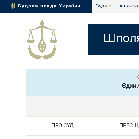
Шполянськи
Судова влада України
Суди
•
Шполя
Єдини
ПРО СУД
ПРЕС-Ц