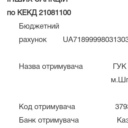
по КЕКД 21081100
Бюджетний
рахунок UA718999980313030
Назва отримувача ГУК у Ч
м.Шпола/210
Код отримувача 3793
Банк отримувача Казна