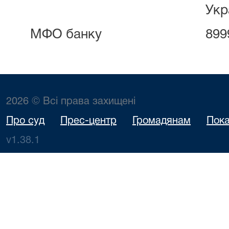
України (Е
МФО банку 8999
2026 © Всі права захищені
Про суд
Прес-центр
Громадянам
Пока
v1.38.1