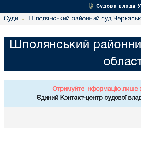
Судова влада 
Суди
Шполянський районний суд Черкасько
•
Шполянський районни
област
Отримуйте інформацію лише 
Єдиний Контакт-центр судової влад