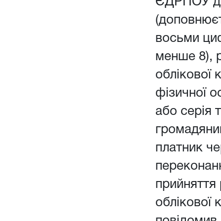
ЄДРПОУ дл
(доповнюєт
восьми ци
менше 8), 
облікової 
фізичної о
або серія 
громадянин
платник чер
переконанн
прийняття
облікової 