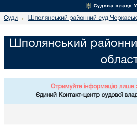
Судова влада 
Суди
Шполянський районний суд Черкасько
•
Шполянський районни
област
Отримуйте інформацію лише 
Єдиний Контакт-центр судової влад