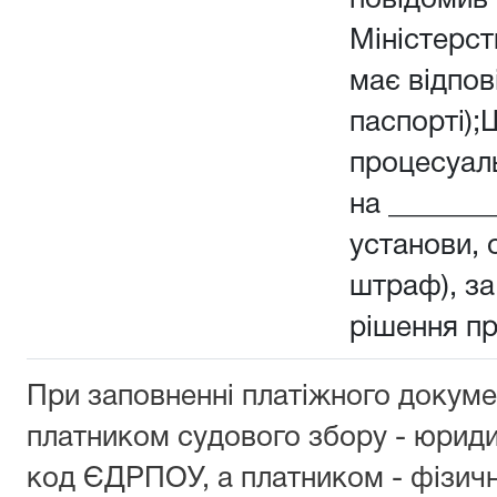
повідомив 
Міністерств
має відпов
паспорті);
процесуал
на _______
установи, о
штраф), з
рішення п
При заповненні платіжного докуме
платником судового збору - юрид
код ЄДРПОУ, а платником - фізич