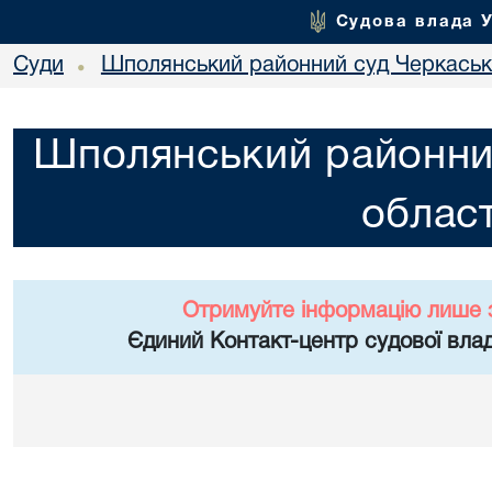
Судова влада 
Суди
Шполянський районний суд Черкасько
•
Шполянський районни
област
Отримуйте інформацію лише 
Єдиний Контакт-центр судової влад