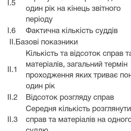
I.5
один рік на кінець звітного
періоду
I.6
Фактична кількість суддів
II.Базові показники
Кількість та відсоток справ т
матеріалів, загальний термін
II.1
проходження яких триває по
один рік
II.2
Відсоток розгляду справ
Середня кількість розглянут
II.3
справ та матеріалів на одног
суддю