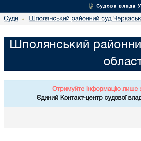
Судова влада 
Суди
Шполянський районний суд Черкасько
•
Шполянський районни
област
Отримуйте інформацію лише 
Єдиний Контакт-центр судової влад