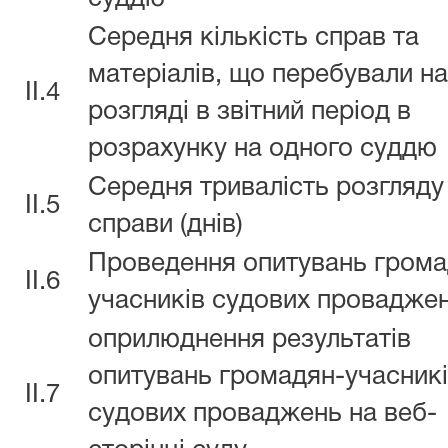
Середня кількість справ та
матеріалів, що перебували на
II.4
розгляді в звітний період в
розрахунку на одного суддю
Середня тривалість розгляду
II.5
справи (днів)
Проведення опитувань грома
II.6
учасників судових провадже
оприлюднення результатів
опитувань громадян-учасник
II.7
судових проваджень на веб-