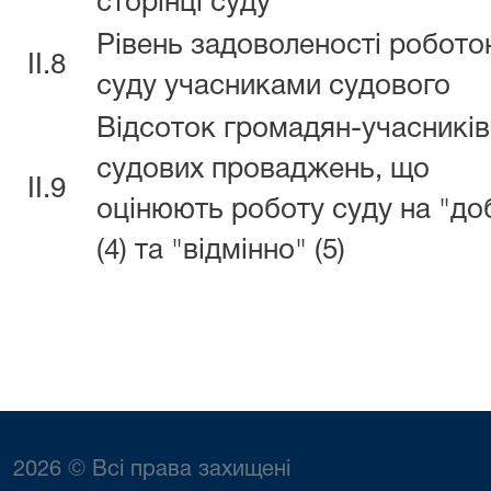
сторінці суду
Рівень задоволеності робот
II.8
суду учасниками судового
Відсоток громадян-учасників
судових проваджень, що
II.9
оцінюють роботу суду на "до
(4) та "відмінно" (5)
2026 © Всі права захищені