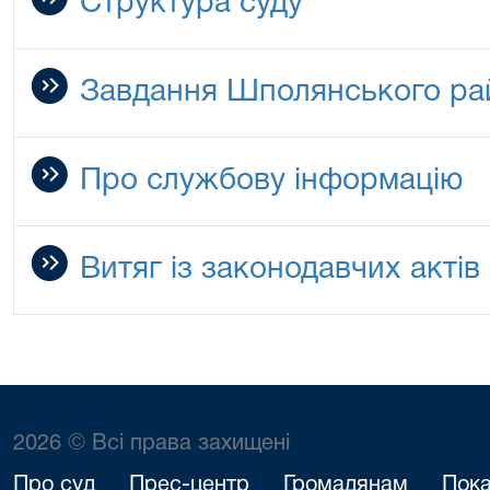
Структура суду
Завдання Шполянського ра
Про службову інформацію
Витяг із законодавчих актів
2026 © Всі права захищені
Про суд
Прес-центр
Громадянам
Пока