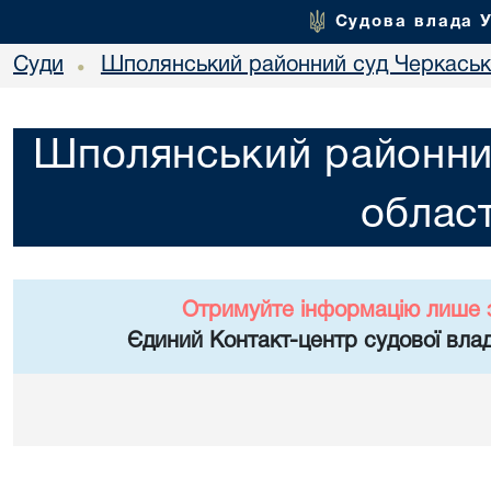
Судова влада 
Суди
Шполянський районний суд Черкасько
•
Шполянський районни
област
Отримуйте інформацію лише 
Єдиний Контакт-центр судової влад