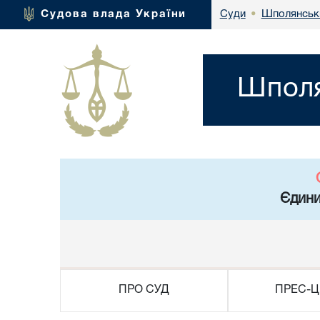
Шполянськи
Судова влада України
Суди
•
Шполя
Єдини
ПРО СУД
ПРЕС-Ц