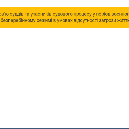
в’ю суддів та учасників судового процесу у період воєнно
безперебійному режимі в умовах відсутності загрози життю