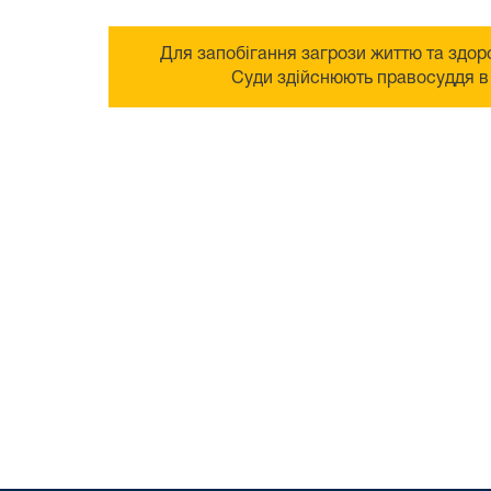
Для запобігання загрози життю та здоро
Суди здійснюють правосуддя в 