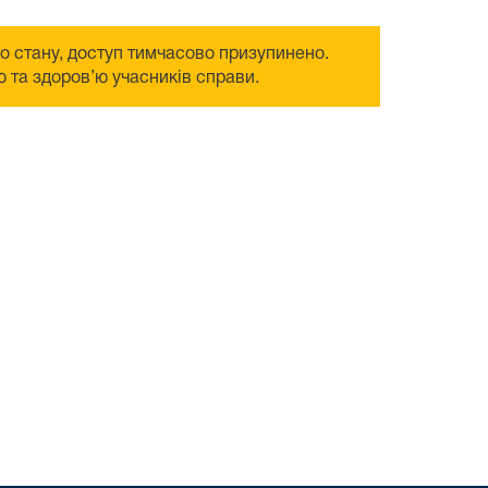
го стану, доступ тимчасово призупинено.
 та здоров’ю учасників справи.