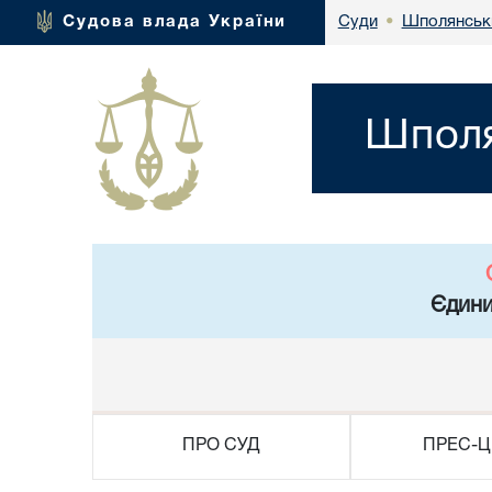
Шполянськи
Судова влада України
Суди
•
Шполя
Єдини
ПРО СУД
ПРЕС-Ц