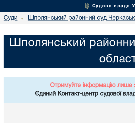
Судова влада 
Суди
Шполянський районний суд Черкасько
•
Шполянський районни
област
Отримуйте інформацію лише 
Єдиний Контакт-центр судової влад