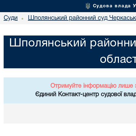
Судова влада 
Суди
Шполянський районний суд Черкасько
•
Шполянський районни
област
Отримуйте інформацію лише 
Єдиний Контакт-центр судової влад