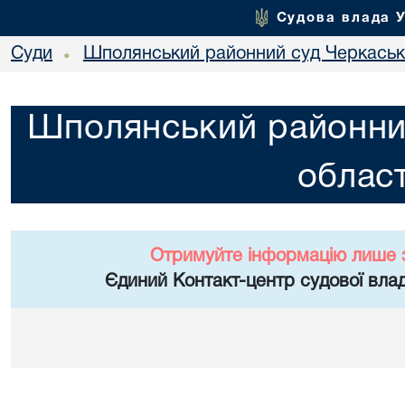
Судова влада 
Суди
Шполянський районний суд Черкасько
•
Шполянський районни
област
Отримуйте інформацію лише 
Єдиний Контакт-центр судової влад