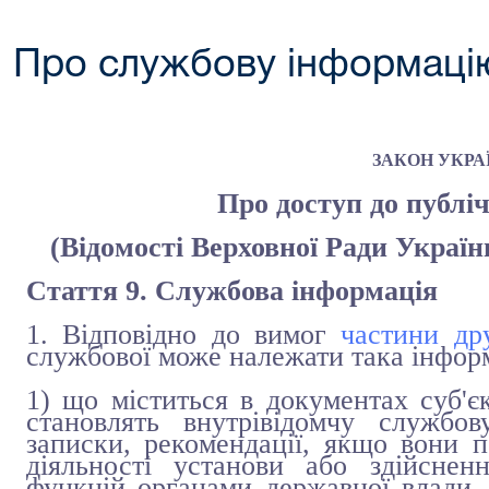
Про службову інформаці
ЗАКОН УКРА
Про доступ до публіч
(Відомості Верховної Ради України
Стаття 9. Службова інформація
1. Відповідно до вимог
частини дру
службової може належати така інфор
1) що міститься в документах суб'є
становлять внутрівідомчу службов
записки, рекомендації, якщо вони п
діяльності установи або здійснен
функцій органами державної влади,