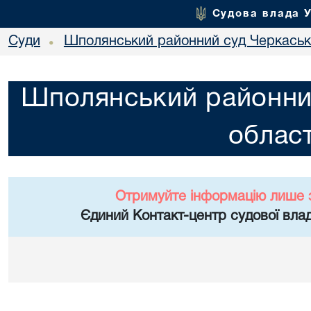
Судова влада 
Суди
Шполянський районний суд Черкасько
•
Шполянський районни
област
Отримуйте інформацію лише 
Єдиний Контакт-центр судової влад