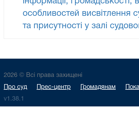
інформації, громадськості, 
особливостей висвітлення с
та присутності у залі судово
2026 © Всі права захищені
Про суд
Прес-центр
Громадянам
Пока
v1.38.1