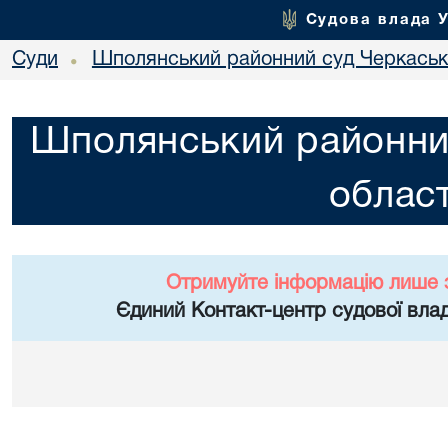
Судова влада 
Суди
Шполянський районний суд Черкасько
•
Шполянський районни
област
Отримуйте інформацію лише 
Єдиний Контакт-центр судової влад