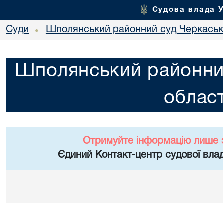
Судова влада 
Суди
Шполянський районний суд Черкасько
•
Шполянський районни
област
Отримуйте інформацію лише 
Єдиний Контакт-центр судової влад