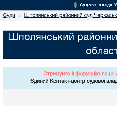
Судова влада 
Суди
Шполянський районний суд Черкасько
•
Шполянський районни
област
Отримуйте інформацію лише 
Єдиний Контакт-центр судової влад