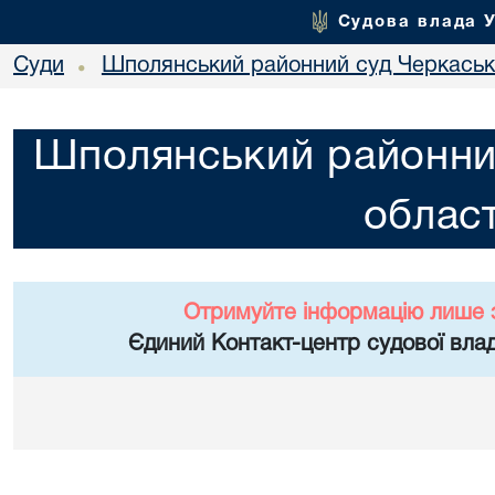
Судова влада 
Суди
Шполянський районний суд Черкасько
•
Шполянський районни
област
Отримуйте інформацію лише 
Єдиний Контакт-центр судової влад