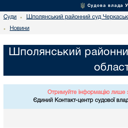
Судова влада 
Суди
Шполянський районний суд Черкасько
•
Новини
•
Шполянський районни
област
Отримуйте інформацію лише 
Єдиний Контакт-центр судової влад