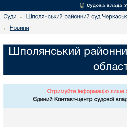
Судова влада 
Суди
Шполянський районний суд Черкасько
•
Новини
•
Шполянський районни
област
Отримуйте інформацію лише 
Єдиний Контакт-центр судової влад