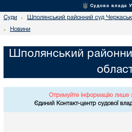
Судова влада 
Суди
Шполянський районний суд Черкасько
•
Новини
•
Шполянський районни
област
Отримуйте інформацію лише 
Єдиний Контакт-центр судової влад